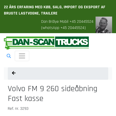
22 ÅRS ERFARING MED KØB, SALG, IMPORT OG EKSPORT AF
BRUGTE LASTVOGNE, TRAILERE
Dan Brälye Mobil +45 20445524
(whatsApp +45 20445524)
Toggle navigation
Volvo FM 9 260 sideåbning
Fast kasse
Ref. nr. 3293