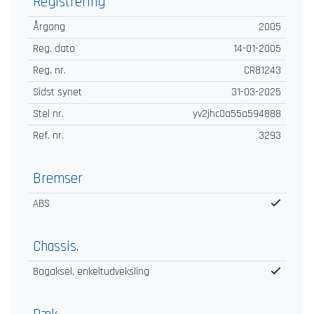
Registrering
Årgang
2005
Reg. dato
14-01-2005
Reg. nr.
CR81243
Sidst synet
31-03-2025
Stel nr.
yv2jhc0a55a594888
Ref. nr.
3293
Bremser
ABS
Chassis.
Bagaksel, enkeltudveksling