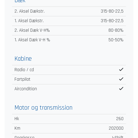
Dæk
2. Aksel Dækstr.
315-80-22,5
1. Aksel Dækstr.
315-80-22,5
2. Aksel Dæk V-H%
80-80%
1. Aksel Dæk V-H %
50-50%
Kabine
Radio / cd
Fartpilot
Aircondition
Motor og transmission
Hk
260
Km
202000
Gearkasse
I-Shift