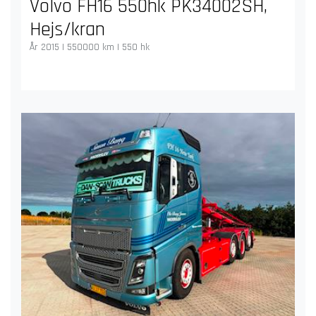
Volvo FH16 550hk PK34002SH,
Hejs/kran
År 2015 | 550000 km | 550 hk