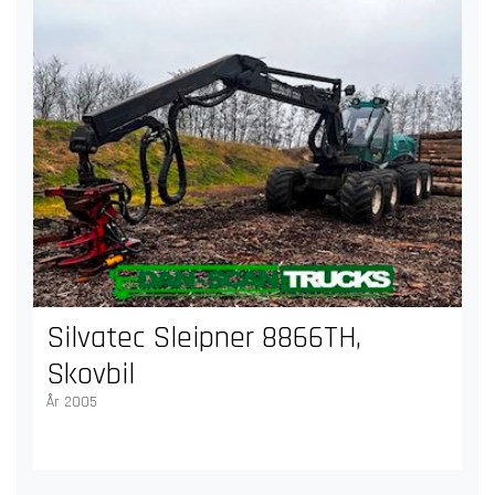
Silvatec Sleipner 8866TH,
Skovbil
År 2005