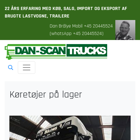
22 ÅRS ERFARING MED KØB, SALG, IMPORT OG EKSPORT AF
BRUGTE LASTVOGNE, TRAILERE
Dan Brälye Mobil +45 20445524
(whatsApp +45 20445524)
Toggle navigation
Køretøjer på lager